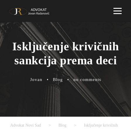
Isključenje krivičnih
sankcija prema deci
Jovan
•
Blog
•
no comments
Advokat Novi Sad
>
Blog
>
Isključenje krivičnih