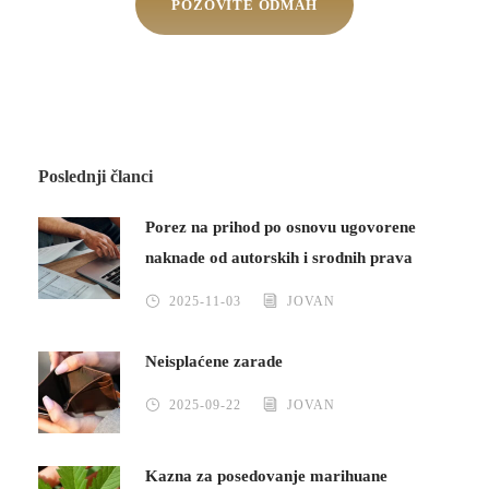
POZOVITE ODMAH
Poslednji članci
Porez na prihod po osnovu ugovorene
naknade od autorskih i srodnih prava
2025-11-03
JOVAN
Neisplaćene zarade
2025-09-22
JOVAN
Kazna za posedovanje marihuane