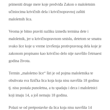
primeniti druge mere koje predviđa Zakon o maloletnim
učiniocima krivičnih dela i krivičnopravnoj zaštiti
maloletnih lica.
Veoma je bitno praviti razliku između termina dete i
maloletnik, jer u krivičnopravnom smislu, detetom se smatra
svako lice koje u vreme izvršenja protivpravnog dela koje je
zakonom propisano kao krivično delo nije navršilo četrnaest
godina života.
Termin „maloletno lice“ širi je od pojma maloletnika te
obuhvata sva fizička lica koja koja nisu navršila 18 godina
tj. nisu postala punoletna, a tu spadaju i deca i maloletnici
koji imaju 14, a još nemaju 18 godina.
Polazi se od pretpostavke da lica koja nisu navršila 14