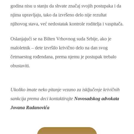
godina nisu u stanju da shvate značaj svojih postupaka i da
njima upravljaju, tako da izvršeno delo nije rezultat
njihovog stava, već nedostatak kontrole roditelja i vaspitača.
Oslanjajući se na Bilten Vrhovnog suda Srbije, ako je
maloletnik – dete izvršilo krivično delo na dan svog
četrnaestog rođendana, prema njemu je postupak trebalo
obustaviti.
Ukoliko imate neko pitanje vezano za isključenje krivičnih
sankcija prema deci kontaktirajte
Novosadskog advokata
Jovana Radanovića