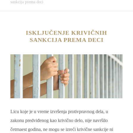
sankcija prema deci
ISKLJUČENJE KRIVIČNIH
SANKCIJA PREMA DECI
Licu koje je u vreme izvršenja protivpravnog dela, u
zakonu predviđenog kao krivično delo, nije navršilo
četrnaest godina, ne mogu se izreći krivične sankcije ni